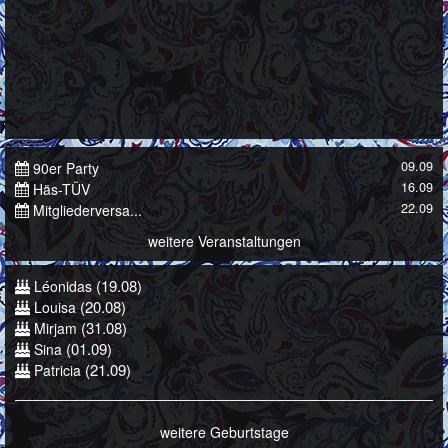
09.09
90er Party
16.09
Häs-TÜV
22.09
Mitgliederversa...
weitere Veranstaltungen
(19.08)
Léonidas
(20.08)
Louisa
(31.08)
Mirjam
(01.09)
Sina
(21.09)
Patricia
weitere Geburtstage