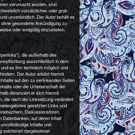
ionen verursacht wurden, sind
chweislich vorsätzliches oder grob
 und unverbindlich. Der Autor behält es
ot ohne gesonderte Ankündigung zu
weise oder endgültig einzustellen.
perlinks"), die außerhalb des
erpflichtung ausschließlich in dem
at und es ihm technisch möglich und
indern. Der Autor erklärt hiermit
Inhalte auf den zu verlinkenden Seiten
Inhalte oder die Urheberschaft der
halb distanziert er sich hiermit
ten, die nach der Linksetzung verändert
ternetangebotes gesetzten Links und
ästebüchern, Diskussionsforen,
n Datenbanken, auf deren Inhalt
r unvollständige Inhalte und
g solcherart dargebotener