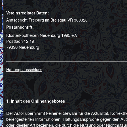
Vereinsregister Daten:
Amtsgericht Freiburg im Breisgau VR 300326
Postanschrift:
Klosterkopfhexen Neuenburg 1995 e.V.
Postfach 12 19
79390 Neuenburg
Haftungsausschluss
1. Inhalt des Onlineangebotes
Der Autor übernimmt keinerlei Gewähr für die Aktualität, Korrekthei
bereitgestellten Informationen. Haftungsansprüche gegen den Aut
oder ideeller Art beziehen, die durch die Nutzung oder Nichtnutz