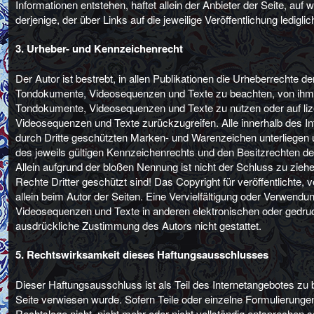
Informationen entstehen, haftet allein der Anbieter der Seite, auf
derjenige, der über Links auf die jeweilige Veröffentlichung lediglic
3. Urheber- und Kennzeichenrecht
Der Autor ist bestrebt, in allen Publikationen die Urheberrechte d
Tondokumente, Videosequenzen und Texte zu beachten, von ihm sel
Tondokumente, Videosequenzen und Texte zu nutzen oder auf liz
Videosequenzen und Texte zurückzugreifen. Alle innerhalb des I
durch Dritte geschützten Marken- und Warenzeichen unterliege
des jeweils gültigen Kennzeichenrechts und den Besitzrechten de
Allein aufgrund der bloßen Nennung ist nicht der Schluss zu zie
Rechte Dritter geschützt sind! Das Copyright für veröffentlichte, v
allein beim Autor der Seiten. Eine Vervielfältigung oder Verwend
Videosequenzen und Texte in anderen elektronischen oder gedruc
ausdrückliche Zustimmung des Autors nicht gestattet.
5. Rechtswirksamkeit dieses Haftungsausschlusses
Dieser Haftungsausschluss ist als Teil des Internetangebotes zu
Seite verwiesen wurde. Sofern Teile oder einzelne Formulierunge
Rechtslage nicht, nicht mehr oder nicht vollständig entsprechen sol