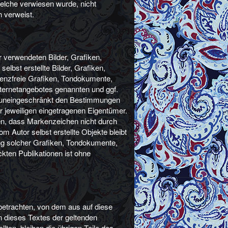
 welche verwiesen wurde, nicht
h verweist.
er verwendeten Bilder, Grafiken,
bst erstellte Bilder, Grafiken,
enzfreie Grafiken, Tondokumente,
nternetangebotes genannten und ggf.
n uneingeschränkt den Bestimmungen
r jeweiligen eingetragenen Eigentümer.
hen, dass Markenzeichen nicht durch
om Autor selbst erstellte Objekte bleibt
ung solcher Grafiken, Tondokumente,
kten Publikationen ist ohne
 betrachten, von dem aus auf diese
n dieses Textes der geltenden
lten, bleiben die übrigen Teile des