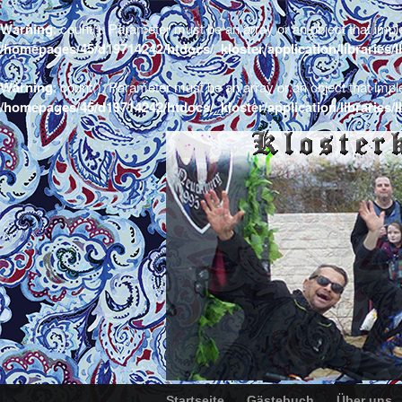
Warning
: count(): Parameter must be an array or an object that imp
/homepages/45/d19714242/htdocs/_kloster/application/libraries
Warning
: count(): Parameter must be an array or an object that imp
/homepages/45/d19714242/htdocs/_kloster/application/libraries
Startseite
Gästebuch
Über uns