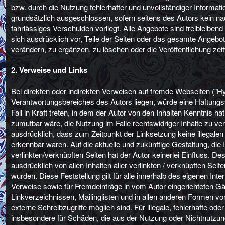
bzw. durch die Nutzung fehlerhafter und unvollständiger Informat
grundsätzlich ausgeschlossen, sofern seitens des Autors kein na
fahrlässiges Verschulden vorliegt. Alle Angebote sind freibleibend
sich ausdrücklich vor, Teile der Seiten oder das gesamte Angeb
verändern, zu ergänzen, zu löschen oder die Veröffentlichung zeit
2. Verweise und Links
Bei direkten oder indirekten Verweisen auf fremde Webseiten ("Hy
Verantwortungsbereiches des Autors liegen, würde eine Haftungsv
Fall in Kraft treten, in dem der Autor von den Inhalten Kenntnis h
zumutbar wäre, die Nutzung im Falle rechtswidriger Inhalte zu verh
ausdrücklich, dass zum Zeitpunkt der Linksetzung keine illegalen 
erkennbar waren. Auf die aktuelle und zukünftige Gestaltung, die 
verlinkten/verknüpften Seiten hat der Autor keinerlei Einfluss. Des
ausdrücklich von allen Inhalten aller verlinkten / verknüpften Sei
wurden. Diese Feststellung gilt für alle innerhalb des eigenen In
Verweise sowie für Fremdeinträge in vom Autor eingerichteten G
Linkverzeichnissen, Mailinglisten und in allen anderen Formen vo
externe Schreibzugriffe möglich sind. Für illegale, fehlerhafte ode
insbesondere für Schäden, die aus der Nutzung oder Nichtnutzun