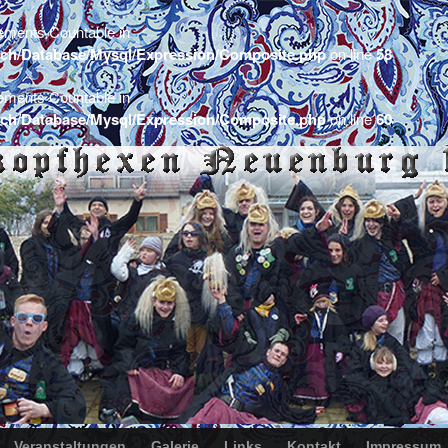
lements Countable in
/Ilch/Database/Mysql/Expression/Composite.php
on line
58
lements Countable in
/Ilch/Database/Mysql/Expression/Composite.php
on line
60
Veranstaltungen
Galerie
Links
Kontakt
Impressum