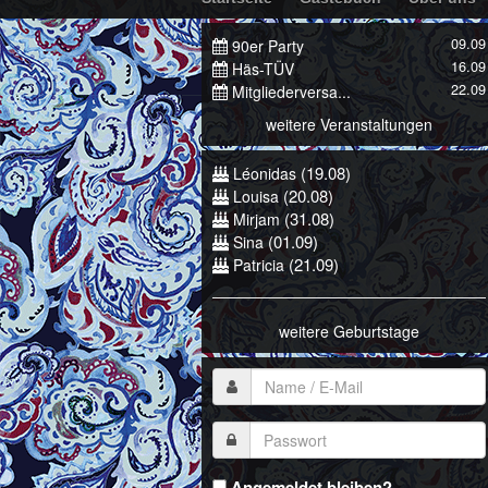
09.09
90er Party
16.09
Häs-TÜV
22.09
Mitgliederversa...
weitere Veranstaltungen
(19.08)
Léonidas
(20.08)
Louisa
(31.08)
Mirjam
(01.09)
Sina
(21.09)
Patricia
weitere Geburtstage
Angemeldet bleiben?