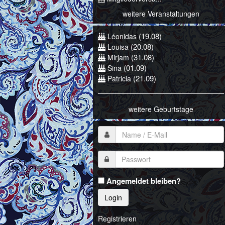
weitere Veranstaltungen
(19.08)
Léonidas
(20.08)
Louisa
(31.08)
Mirjam
(01.09)
Sina
(21.09)
Patricia
weitere Geburtstage
Angemeldet bleiben?
Login
Registrieren