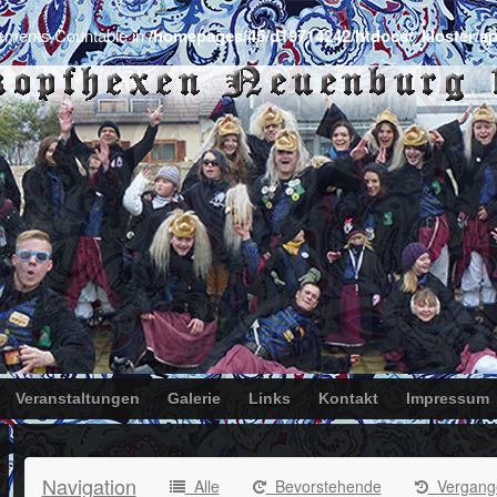
plements Countable in
/homepages/45/d19714242/htdocs/_kloster/ap
Veranstaltungen
Galerie
Links
Kontakt
Impressum
Navigation
Alle
Bevorstehende
Vergang