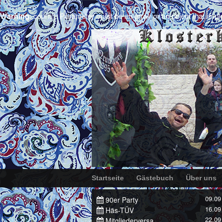
Warning
: count(): Parameter must be an array or an object that im
Startseite
Gästebuch
Über uns
09.09
90er Party
16.09
Häs-TÜV
22.09
Mitgliederversa...