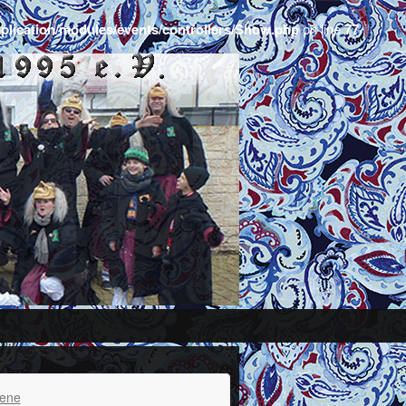
plication/modules/events/controllers/Show.php
on line
77
ene