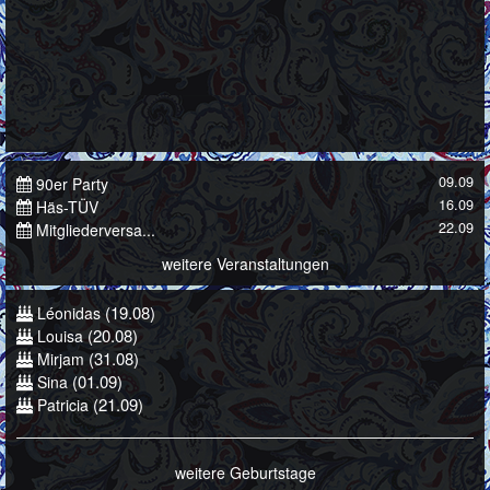
09.09
90er Party
16.09
Häs-TÜV
22.09
Mitgliederversa...
weitere Veranstaltungen
(19.08)
Léonidas
(20.08)
Louisa
(31.08)
Mirjam
(01.09)
Sina
(21.09)
Patricia
weitere Geburtstage